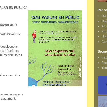
RLAR EN PÚBLIC"
Per s
Qui
Obj
davant de la
Acti
Proj
o expressar-me
Lle
Con
 desbloquejar
da i fluïda en
Segue
 les debilitats i
Ins
Fac
You
a" o en un altre
consultar segons
plaçament.