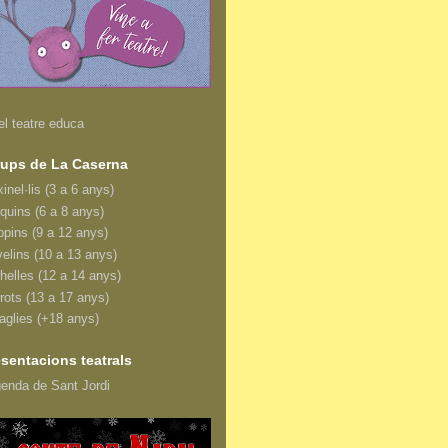
el teatre educa
rups de La Caserna
inel·lis (3 a 6 anys)
equins (6 a 8 anys)
ppins (9 a 12 anys)
velins (10 a 13 anys)
ghelles (12 a 14 anys)
rrots (13 a 17 anys)
taglies (+18 anys)
sentacions teatrals
genda de Sant Jordi