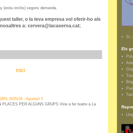
'any (estiu inclòs) segons demanda.
uest taller, o la teva empresa vol oferir-ho als
 nosaltres a: cervera@lacaserna.cat;
Sí, 
Els g
Putx
Arl
Gio
Inici
Tra
Bri
Pie
Tar
S 2025/26 - Apunta't !!
PLACES PER ALGUNS GRUPS Vine a fer teatre a La
Repre
Lle