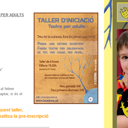
E PER ADULTS
a"
al febrer
aptar, si és el
uest taller,
alitza la pre-inscripció
--------------------------------------------