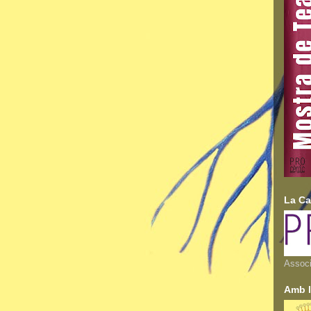
La Ca
Associ
Amb l