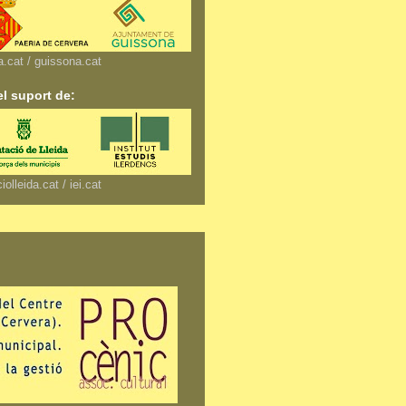
a.cat / guissona.cat
l suport de:
iolleida.cat / iei.cat