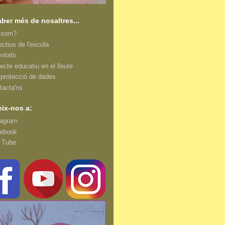
aber més de nosaltres...
 som?
ectius de l'escola
vitats
ecte educatiu en el lleure
i protecció de dades
tacta'ns
ix-nos a:
tagram
ebook
 Tube