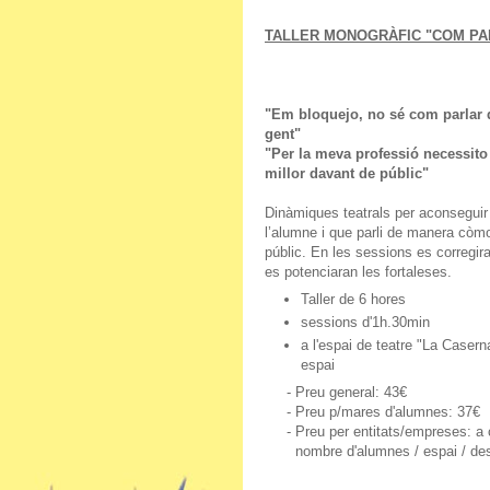
TALLER MONOGRÀFIC "COM PA
"Em bloquejo, no sé com parlar 
gent"
"Per la meva professió necessit
millor davant de públic"
Dinàmiques teatrals per aconseguir
l’alumne i que parli de manera còmo
públic. En les sessions es corregiran
es potenciaran les fortaleses.
Taller de 6 hores
sessions d'1h.30min
a l'espai de teatre "La Casern
espai
- Preu general: 43€
- Preu p/mares d'alumnes: 37€
- Preu per entitats/empreses: a 
nombre d'alumnes / espai / des