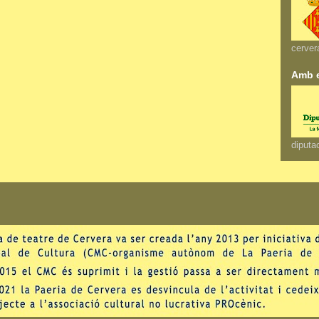
cerver
Amb e
diputac