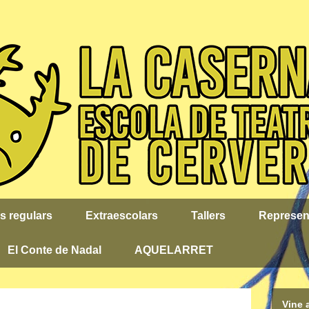
s regulars
Extraescolars
Tallers
Represen
El Conte de Nadal
AQUELARRET
Vine 