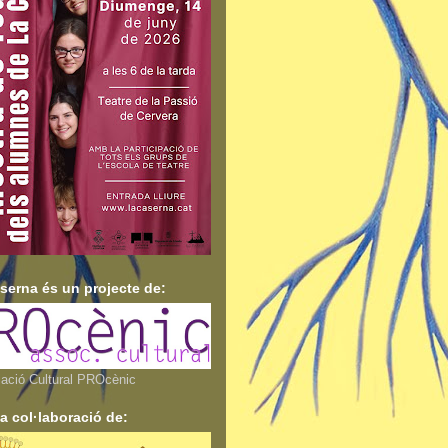
serna és un projecte de:
ació Cultural PROcènic
a col·laboració de: