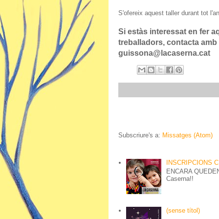
S'ofereix aquest taller durant tot l
Si estàs interessat en fer aq
treballadors, contacta amb
guissona@lacaserna.cat
Subscriure's a:
Missatges (Atom)
INSCRIPCIONS CUR
ENCARA QUEDEN 
Caserna!!
(sense títol)