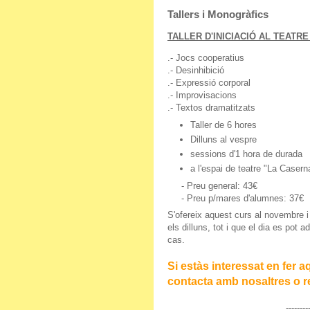
Tallers i Monogràfics
TALLER D'INICIACIÓ AL TEATR
.- Jocs cooperatius
.- Desinhibició
.- Expressió corporal
.- Improvisacions
.- Textos dramatitzats
Taller de 6 hores
Dilluns al vespre
sessions d'1 hora de durada
a l'espai de teatre "La Casern
- Preu general: 43€
- Preu p/mares d'alumnes: 37€
S'ofereix aquest curs al novembre i 
els dilluns, tot i que el dia es pot ad
cas.
Si estàs interessat en fer aq
contacta amb nosaltres o re
--------